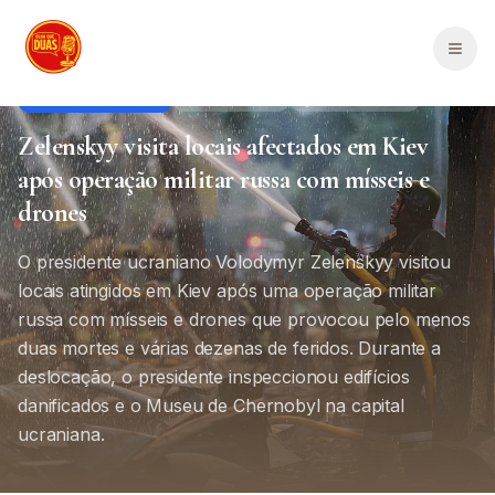
Saltar para o conteúdo principal
Men
Política Internacional
Internacional
1
min de leitura
Zelenskyy visita locais afectados em Kiev
após operação militar russa com mísseis e
drones
O presidente ucraniano Volodymyr Zelenskyy visitou
locais atingidos em Kiev após uma operação militar
russa com mísseis e drones que provocou pelo menos
duas mortes e várias dezenas de feridos. Durante a
deslocação, o presidente inspeccionou edifícios
danificados e o Museu de Chernobyl na capital
ucraniana.