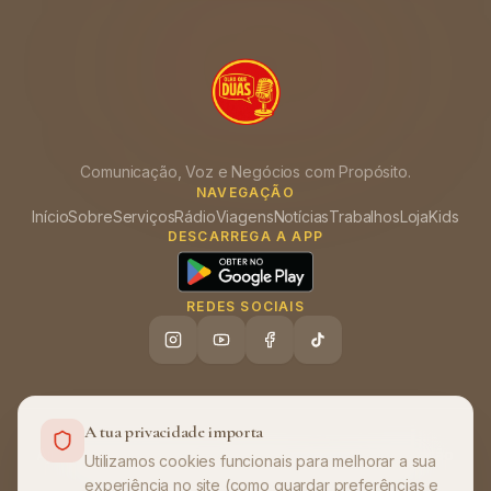
Comunicação, Voz e Negócios com Propósito.
NAVEGAÇÃO
Início
Sobre
Serviços
Rádio
Viagens
Notícias
Trabalhos
Loja
Kids
DESCARREGA A APP
REDES SOCIAIS
A tua privacidade importa
Ajuda (FAQ)
Política de Privacidade
Termos de Utilização
•
•
Utilizamos cookies funcionais para melhorar a sua
experiência no site (como guardar preferências e