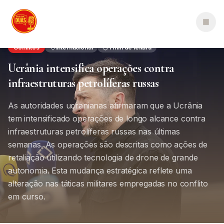
Saltar para o conteúdo principal
Men
Conflitos
Internacional
1
min de leitura
Ucrânia intensifica operações contra
infraestruturas petrolíferas russas
As autoridades ucranianas afirmaram que a Ucrânia
tem intensificado operações de longo alcance contra
infraestruturas petrolíferas russas nas últimas
semanas. As operações são descritas como ações de
retaliação utilizando tecnologia de drone de grande
autonomia. Esta mudança estratégica reflete uma
alteração nas táticas militares empregadas no conflito
em curso.