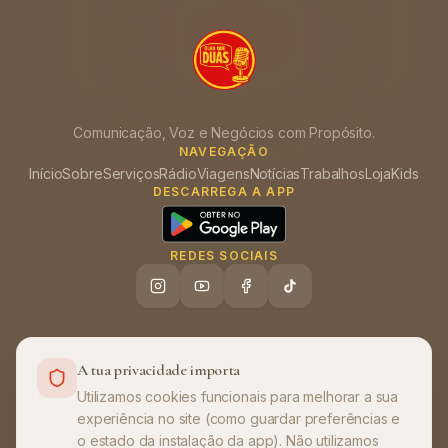
Comunicação, Voz e Negócios com Propósito.
NAVEGAÇÃO
Início
Sobre
Serviços
Rádio
Viagens
Notícias
Trabalhos
Loja
Kids
DESCARREGA A APP
REDES SOCIAIS
A tua privacidade importa
Ajuda (FAQ)
Política de Privacidade
Termos de Utilização
•
•
Utilizamos cookies funcionais para melhorar a sua
experiência no site (como guardar preferências e
©
2026
Olha que Duas
. Todos os direitos
o estado da instalação da app). Não utilizamos