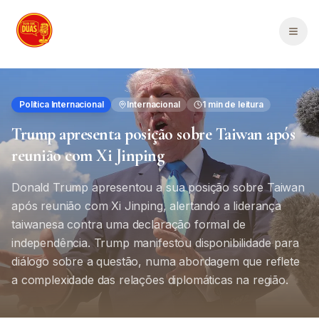
Saltar para o conteúdo principal
Men
Política Internacional
Internacional
1
min de leitura
Trump apresenta posição sobre Taiwan após
reunião com Xi Jinping
Donald Trump apresentou a sua posição sobre Taiwan
após reunião com Xi Jinping, alertando a liderança
taiwanesa contra uma declaração formal de
independência. Trump manifestou disponibilidade para
diálogo sobre a questão, numa abordagem que reflete
a complexidade das relações diplomáticas na região.