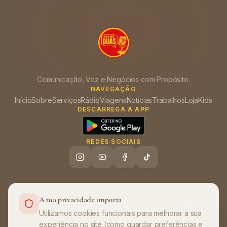
Comunicação, Voz e Negócios com Propósito.
NAVEGAÇÃO
Início
Sobre
Serviços
Rádio
Viagens
Notícias
Trabalhos
Loja
Kids
DESCARREGA A APP
REDES SOCIAIS
A tua privacidade importa
Ajuda (FAQ)
Política de Privacidade
Termos de Utilização
•
•
Utilizamos cookies funcionais para melhorar a sua
experiência no site (como guardar preferências e