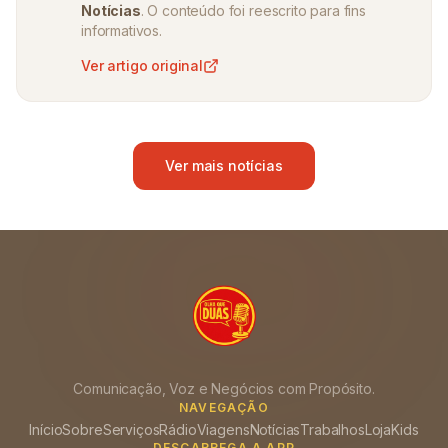
Notícias
. O conteúdo foi reescrito para fins
informativos.
Ver artigo original
Ver mais notícias
Comunicação, Voz e Negócios com Propósito.
NAVEGAÇÃO
Início
Sobre
Serviços
Rádio
Viagens
Notícias
Trabalhos
Loja
Kids
DESCARREGA A APP