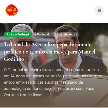
Saltar para o conteúdo principal
Men
Política Portugal
Portugal
1
min de leitura
Tribunal de Aveiro fixa pena de cúmulo
jurídico de 14 anos e 9 meses para Manuel
Godinho
O Tribunal de Aveiro fixou a pena de cúmulo jurídico
em 14 anos e 9 meses de prisão para Manuel Godinho,
antigo empresário das sucatas, resultado da
acumulação de condenações nos processos Face
Oculta e fraude fiscal.