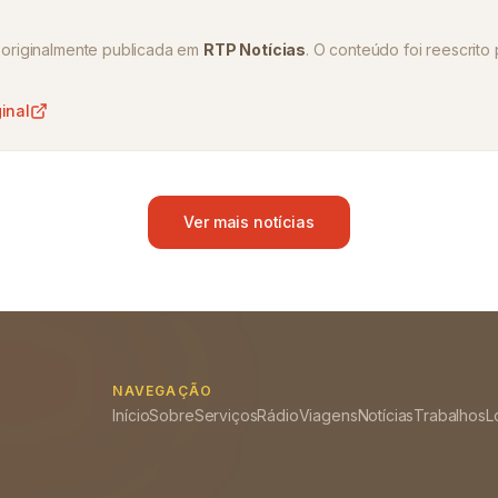
oi originalmente publicada em
RTP Notícias
. O conteúdo foi reescrito 
ginal
Ver mais notícias
NAVEGAÇÃO
Início
Sobre
Serviços
Rádio
Viagens
Notícias
Trabalhos
L