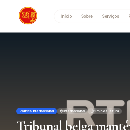
Saltar para o conteúdo principal
Início
Sobre
Serviços
Política Internacional
Internacional
1
min de leitura
Tribunal belga mant