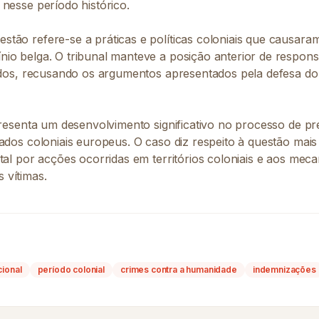
nesse período histórico.
tão refere-se a práticas e políticas coloniais que causara
io belga. O tribunal manteve a posição anterior de respons
cados, recusando os argumentos apresentados pela defesa do
epresenta um desenvolvimento significativo no processo de p
ados coloniais europeus. O caso diz respeito à questão mai
tal por acções ocorridas em territórios coloniais e aos mec
 vítimas.
cional
período colonial
crimes contra a humanidade
indemnizações