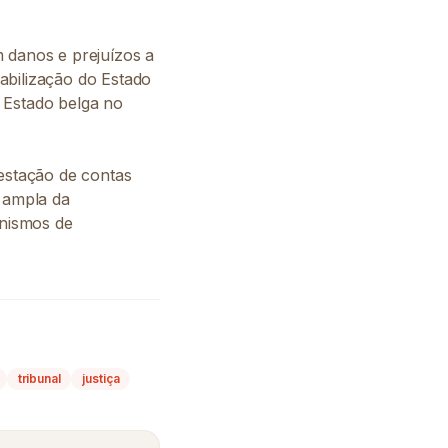
m danos e prejuízos a
abilização do Estado
 Estado belga no
restação de contas
s ampla da
anismos de
tribunal
justiça