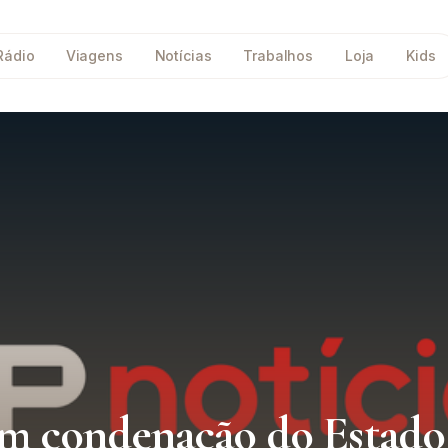
Rádio
Viagens
Notícias
Trabalhos
Loja
Kids
ém condenação do Estado