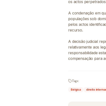
os actos perpetrados 
A condenação em ques
populações sob domín
pelos actos identifi
recurso.
A decisão judicial r
relativamente aos leg
responsabilidade esta
compensação para as
Tags:
Bélgica
direito interna