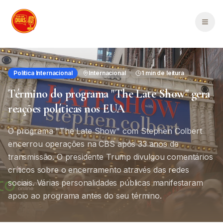
Saltar para o conteúdo principal
Men
Política Internacional
Internacional
1
min de leitura
Término do programa "The Late Show" gera
reações políticas nos EUA
O programa "The Late Show" com Stephen Colbert
encerrou operações na CBS após 33 anos de
transmissão. O presidente Trump divulgou comentários
críticos sobre o encerramento através das redes
sociais. Várias personalidades públicas manifestaram
apoio ao programa antes do seu término.