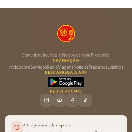
Comunicação, Voz e Negócios com Propósito.
NAVEGAÇÃO
Início
Sobre
Serviços
Rádio
Viagens
Notícias
Trabalhos
Loja
Kids
DESCARREGA A APP
REDES SOCIAIS
A tua privacidade importa
Ajuda (FAQ)
Política de Privacidade
Termos de Utilização
•
•