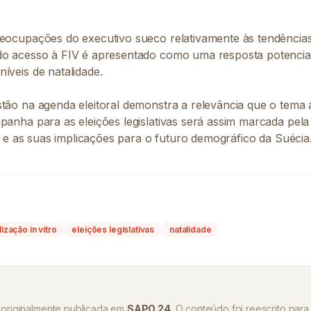
reocupações do executivo sueco relativamente às tendência
do acesso à FIV é apresentado como uma resposta potencial
íveis de natalidade.
stão na agenda eleitoral demonstra a relevância que o tema 
panha para as eleições legislativas será assim marcada pel
ade e as suas implicações para o futuro demográfico da Suécia
ilização in vitro
eleições legislativas
natalidade
oi originalmente publicada em
SAPO 24
. O conteúdo foi reescrito para 