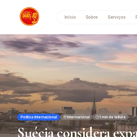
Saltar para o conteúdo principal
Início
Sobre
Serviços
Política Internacional
Internacional
1
min de leitura
Suécia considera expan