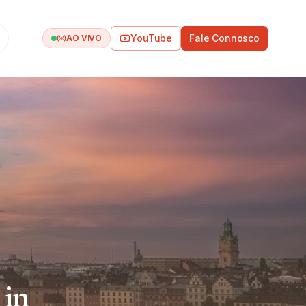
YouTube
Fale Connosco
AO VIVO
 in