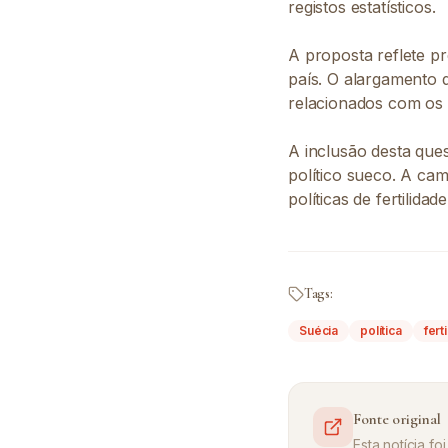
registos estatísticos.
A proposta reflete p
país. O alargamento 
relacionados com os n
A inclusão desta que
político sueco. A cam
políticas de fertilid
Tags:
Suécia
política
fert
Fonte original
Esta notícia f