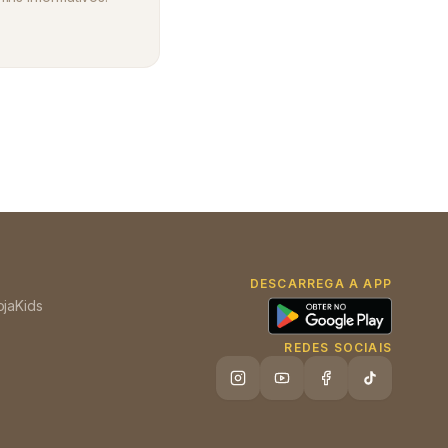
DESCARREGA A APP
oja
Kids
REDES SOCIAIS