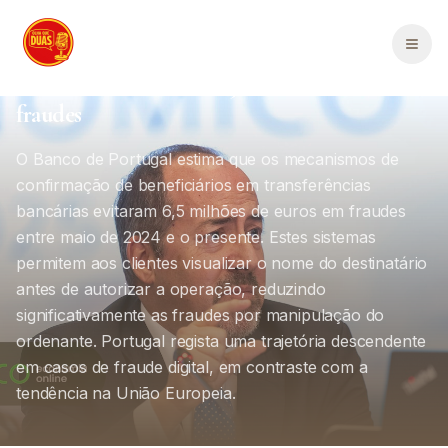
Saltar para o conteúdo principal
Política Portugal
Portugal
2
min de leitura
Serviços de confirmação de beneficiários em
Men
transferências evitam 6,5 milhões de euros em
fraudes
O Banco de Portugal estima que os mecanismos de
confirmação de beneficiários em transferências
bancárias evitaram 6,5 milhões de euros em fraudes
entre maio de 2024 e o presente. Estes sistemas
permitem aos clientes visualizar o nome do destinatário
antes de autorizar a operação, reduzindo
significativamente as fraudes por manipulação do
ordenante. Portugal regista uma trajetória descendente
em casos de fraude digital, em contraste com a
tendência na União Europeia.