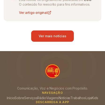
O conteúdo foi reescrito para fins informativos.
Ver artigo original
Ver mais notícias
Comunicação, Voz e Negócios com Propósito.
NAVEGAÇÃO
Início
Sobre
Serviços
Rádio
Viagens
Notícias
Trabalhos
Loja
Kids
DESCARREGA A APP