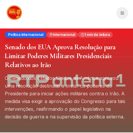
Saltar para o conteúdo principal
Men
Política Internacional
Internacional
1
min de leitura
Senado dos EUA Aprova Resolução para
Limitar Poderes Militares Presidenciais
Relativos ao Irão
O Senado dos Estados Unidos da América aprovou
uma resolução destinada a limitar os poderes do
Presidente para iniciar ações militares contra o Irão. A
medida visa exigir a aprovação do Congresso para tais
intervenções, reafirmando o papel legislativo na
decisão de guerra e na supervisão da política externa.