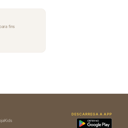
para fins
DESCARREGA A APP
oja
Kids