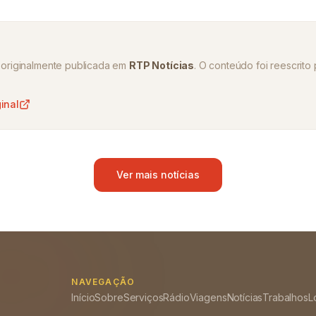
oi originalmente publicada em
RTP Notícias
. O conteúdo foi reescrito 
ginal
Ver mais notícias
NAVEGAÇÃO
Início
Sobre
Serviços
Rádio
Viagens
Notícias
Trabalhos
L