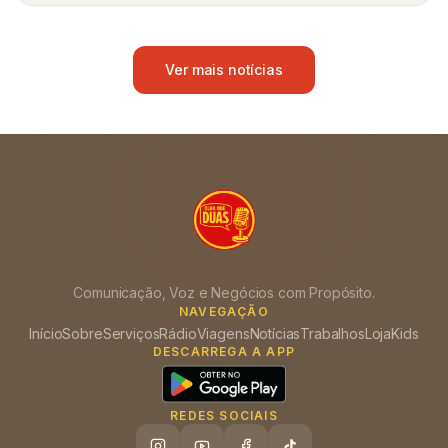
Ver mais notícias
Comunicação, Voz e Negócios com Propósito.
NAVEGAÇÃO
Início
Sobre
Serviços
Rádio
Viagens
Notícias
Trabalhos
Loja
Kids
DESCARREGA A APP
REDES SOCIAIS