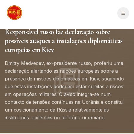
Saltar para o conteúdo principal
Men
Política Internacional
Internacional
1
min de leitura
Responsável russo faz declaração sobre
possíveis ataques a instalações diplomáticas
europeias em Kiev
Dmitry Medvedev, ex-presidente russo, proferiu uma
declaração alertando as nações europeias sobre a
presença de missões diplomáticas em Kiev, sugerindo
que estas instalações poderiam estar sujeitas a riscos
em operações militares. O aviso integra-se num
contexto de tensões contínuas na Ucrânia e constitui
um posicionamento da Rússia relativamente às
instituições ocidentais no território ucraniano.