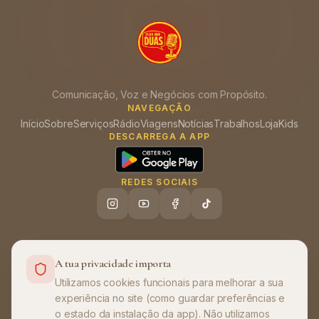
Comunicação, Voz e Negócios com Propósito.
NAVEGAÇÃO
Início
Sobre
Serviços
Rádio
Viagens
Notícias
Trabalhos
Loja
Kids
DESCARREGA A APP
REDES SOCIAIS
A tua privacidade importa
Ajuda (FAQ)
Política de Privacidade
Termos de Utilização
•
•
Utilizamos cookies funcionais para melhorar a sua
experiência no site (como guardar preferências e
©
2026
Olha que Duas
. Todos os direitos
o estado da instalação da app). Não utilizamos