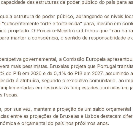
capacidade das estruturas de poder público do país para as 
ue a estrutura de poder público, abrangendo os níveis local
 "suficientemente forte e fortalecida" para, mesmo em conte
ário projetado. O Primeiro-Ministro sublinhou que "não há r
para manter a consciência, o sentido de responsabilidade e a
perspetiva governamental, a Comissão Europeia apresentou
era mais pessimistas. Bruxelas projeta que Portugal transi
,1% do PIB em 2026 e de 0,4% do PIB em 2027, assumindo 
a descida é atribuída, segundo o executivo comunitário, ao i
implementadas em resposta às tempestades ocorridas em jan
fiscais.
, por sua vez, mantém a projeção de um saldo orçamental 
cias entre as projeções de Bruxelas e Lisboa destacam dife
conómica e orçamental do país nos próximos anos.