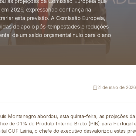
zou as projeções da Comissão Europeia que
l em 2026, expressando confiança na
rariar esta previsão. A Comissão Europeia,
edidas de apoio pós-tempestades e reduções
ntal de um saldo orçamental nulo para o ano
21 de maio de 2026
Luís Montenegro abordou, esta quinta-feira, as projeções d
ice de 0,1% do Produto Interno Bruto (PIB) para Portugal 
tal CUF Leiria, o chefe do executivo desvalorizou estas pre