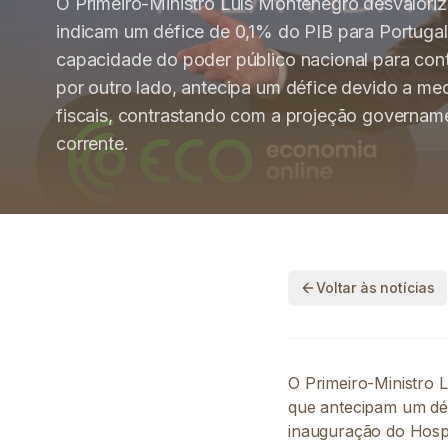
O Primeiro-Ministro Luís Montenegro desvalori
indicam um défice de 0,1% do PIB para Portuga
capacidade do poder público nacional para cont
por outro lado, antecipa um défice devido a m
fiscais, contrastando com a projeção govername
corrente.
Voltar às notícias
O Primeiro-Ministro 
que antecipam um déf
inauguração do Hospi