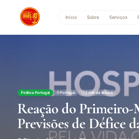
Saltar para o conteúdo principal
Início
Sobre
Serviços
Política Portugal
Portugal
2
min de leitura
Reação do Primeiro-
Previsões de Défice 