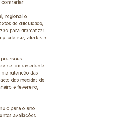
contrariar.
, regional e
xtos de dificuldade,
azão para dramatizar
 prudência, aliados a
 previsões
tará de um excedente
a manutenção das
mpacto das medidas de
eiro e fevereiro,
nulo para o ano
rentes avaliações