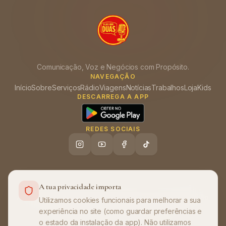
Comunicação, Voz e Negócios com Propósito.
NAVEGAÇÃO
Início
Sobre
Serviços
Rádio
Viagens
Notícias
Trabalhos
Loja
Kids
DESCARREGA A APP
REDES SOCIAIS
A tua privacidade importa
Ajuda (FAQ)
Política de Privacidade
Termos de Utilização
•
•
Utilizamos cookies funcionais para melhorar a sua
experiência no site (como guardar preferências e
©
2026
Olha que Duas
. Todos os direitos
o estado da instalação da app). Não utilizamos