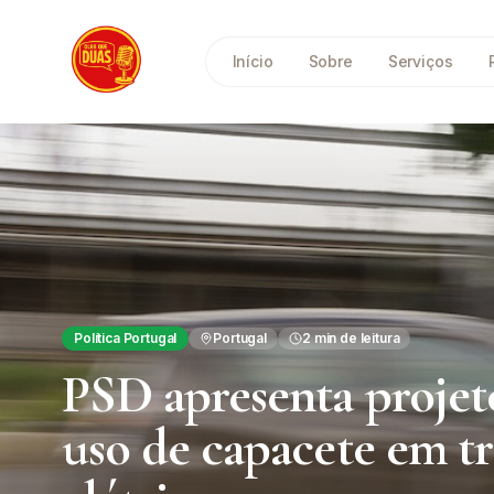
Saltar para o conteúdo principal
Início
Sobre
Serviços
Política Portugal
Portugal
2
min de leitura
PSD apresenta projeto
uso de capacete em tro