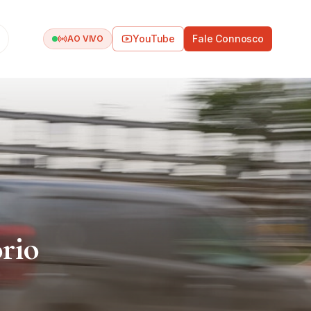
YouTube
Fale Connosco
AO VIVO
ório