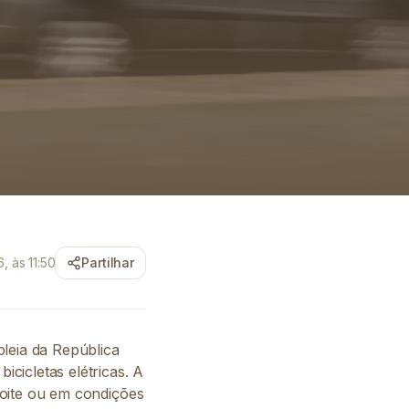
, às 11:50
Partilhar
leia da República
icicletas elétricas. A
 noite ou em condições