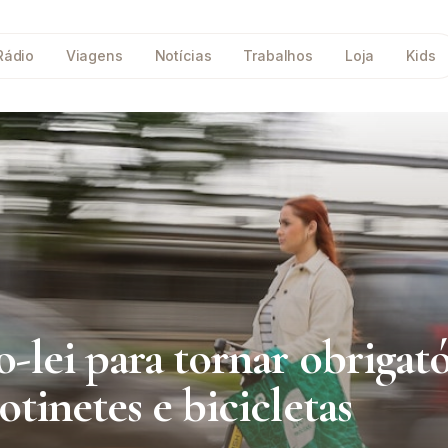
Rádio
Viagens
Notícias
Trabalhos
Loja
Kids
-lei para tornar obrigat
tinetes e bicicletas