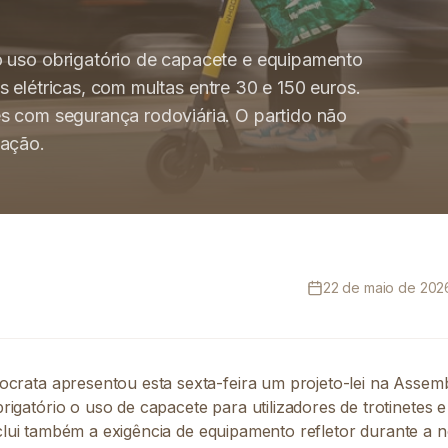
o uso obrigatório de capacete e equipamento
tas elétricas, com multas entre 30 e 150 euros.
s com segurança rodoviária. O partido não
lação.
22 de maio de 2026
ocrata apresentou esta sexta-feira um projeto-lei na Assemb
igatório o uso de capacete para utilizadores de trotinetes e b
a inclui também a exigência de equipamento refletor durante a