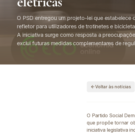
elétricas
O PSD entregou um projeto-lei que estabelece 
refletor para utilizadores de trotinetes e bicicle
A iniciativa surge como resposta a preocupaçõe
exclui futuras medidas complementares de regu
Voltar às notícias
O Partido Social Dem
que propõe tornar obr
iniciativa legislativ