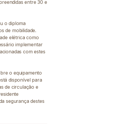
mpreendidas entre 30 e
u o diploma
s de mobilidade.
dade elétrica como
essário implementar
lacionadas com estes
sobre o equipamento
está disponível para
as de circulação e
residente
 da segurança destes