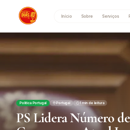
Saltar para o conteúdo principal
Início
Sobre
Serviços
Política Portugal
Portugal
1
min de leitura
PS Lidera Número de 