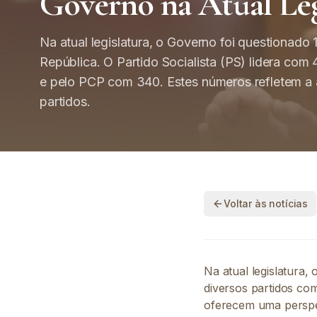
Governo na Atual Leg
Na atual legislatura, o Governo foi questionado
República. O Partido Socialista (PS) lidera co
e pelo PCP com 340. Estes números refletem a a
partidos.
Voltar às notícias
Na atual legislatura,
diversos partidos co
oferecem uma perspet