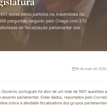
islatura
 1601 vezes pelos partidos na Assembleia da
m 466 perguntas, seguido pelo Chega com 370
tividade de fiscalização parlamentar dos
18 de maio de 2026,
 o Governo português foi alvo de um total de 1601 questões 
m assento parlamentar. Estes dados, reportados pelo Correi
iva sobre a atividade fiscalizadora dos grupos parlamenta