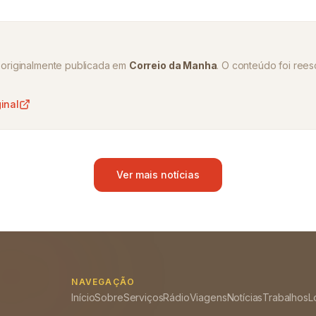
oi originalmente publicada em
Correio da Manha
. O conteúdo foi reesc
ginal
Ver mais notícias
NAVEGAÇÃO
Início
Sobre
Serviços
Rádio
Viagens
Notícias
Trabalhos
L