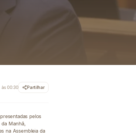
 às 00:30
Partilhar
apresentadas pelos
o da Manhã,
res na Assembleia da