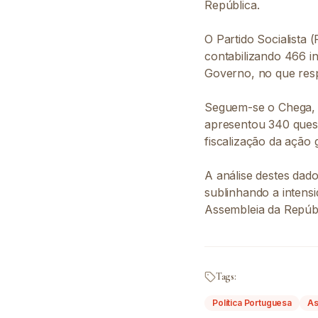
República.
O Partido Socialista 
contabilizando 466 i
Governo, no que resp
Seguem-se o Chega, 
apresentou 340 questõ
fiscalização da ação
A análise destes dado
sublinhando a intens
Assembleia da Repúbl
Tags:
Política Portuguesa
As