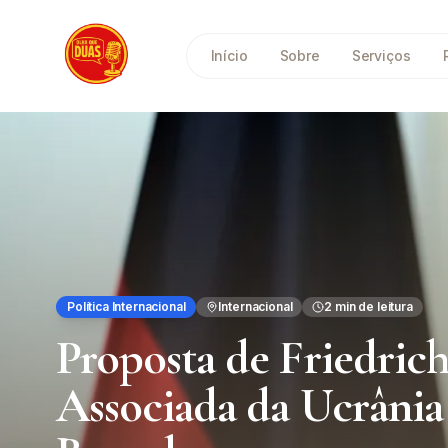
Saltar para o conteúdo principal
Início
Sobre
Serviços
Política Internacional
Internacional
2
min de leitura
Proposta de Friedric
Associada da Ucrâni