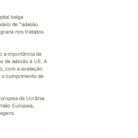
ital belga
odelo de "adesão
raria nos tratados
o a importância de
so de adesão à UE. A
o, com a avaliação
do o cumprimento de
europeia da Ucrânia
nião Europeia,
dagens.