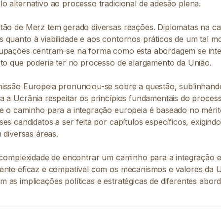
o alternativo ao processo tradicional de adesão plena.
tão de Merz tem gerado diversas reações. Diplomatas na cap
 quanto à viabilidade e aos contornos práticos de um tal m
upações centram-se na forma como esta abordagem se integ
cto que poderia ter no processo de alargamento da União.
issão Europeia pronunciou-se sobre a questão, sublinhand
a a Ucrânia respeitar os princípios fundamentais do proces
e o caminho para a integração europeia é baseado no mérit
es candidatos a ser feita por capítulos específicos, exigin
m diversas áreas.
a complexidade de encontrar um caminho para a integração 
ente eficaz e compatível com os mecanismos e valores da U
 as implicações políticas e estratégicas de diferentes abor