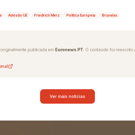
a
Adesão UE
Friedrich Merz
Política Europeia
Bruxelas
oi originalmente publicada em
Euronews PT
. O conteúdo foi reescrito 
ginal
Ver mais notícias