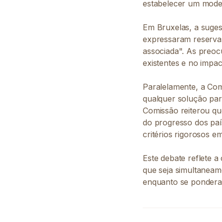
estabelecer um model
Em Bruxelas, a suges
expressaram reservas
associada". As preoc
existentes e no impa
Paralelamente, a Com
qualquer solução par
Comissão reiterou qu
do progresso dos país
critérios rigorosos e
Este debate reflete 
que seja simultaneam
enquanto se ponderam