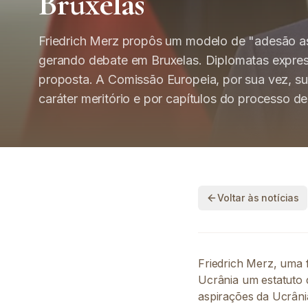
Bruxelas
Friedrich Merz propôs um modelo de "adesão as
gerando debate em Bruxelas. Diplomatas expres
proposta. A Comissão Europeia, por sua vez, su
caráter meritório e por capítulos do processo de
Voltar às notícias
Friedrich Merz, uma 
Ucrânia um estatuto d
aspirações da Ucrâni