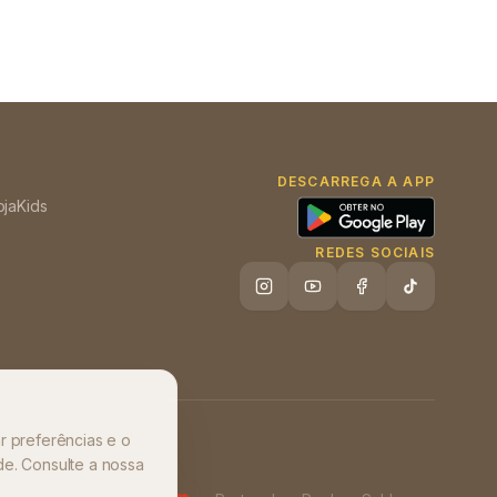
DESCARREGA A APP
oja
Kids
REDES SOCIAIS
r preferências e o
de. Consulte a nossa