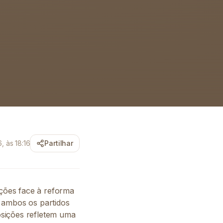
, às 18:16
Partilhar
ições face à reforma
 ambos os partidos
osições refletem uma