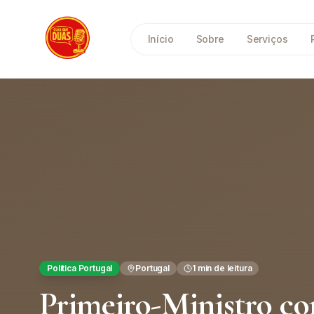
Saltar para o conteúdo principal
Início
Sobre
Serviços
Política Portugal
Portugal
1
min de leitura
Primeiro-Ministro co