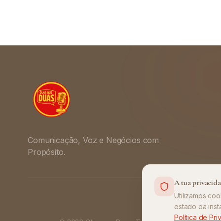
Comunicação, Voz e Negócios com
Propósito.
A tua privacid
Utilizamos coo
estado da inst
Política de Pr