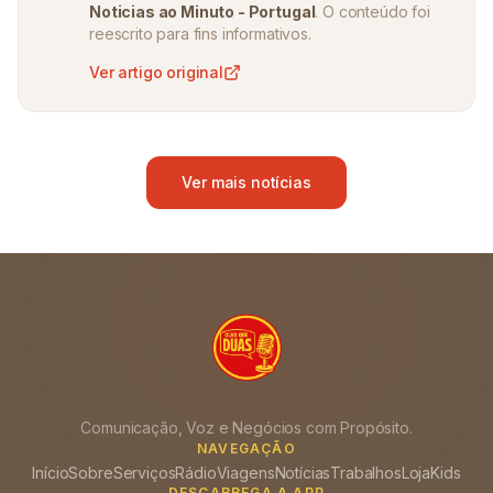
Noticias ao Minuto - Portugal
. O conteúdo foi
reescrito para fins informativos.
Ver artigo original
Ver mais notícias
Comunicação, Voz e Negócios com Propósito.
NAVEGAÇÃO
Início
Sobre
Serviços
Rádio
Viagens
Notícias
Trabalhos
Loja
Kids
DESCARREGA A APP