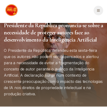
Saltar para o conteúdo principal
Men
Política Portugal
Portugal
1
min de leitura
Presidente da República pronuncia-se sobre a
necessidade de proteger autores face ao
desenvolvimento da Inteligência Artificial
O Presidente da República defendeu esta sexta-feira
que os autores não podem ser dispensados e alertou
para a necessidade de evitar a fragmentação do
conceito de autor perante o avanço da Inteligência
Artificial. A declaração surge num contexto de
crescente preocupação com o impacto das tecnologias
de IA nos direitos de propriedade intelectual e na
produção criativa.