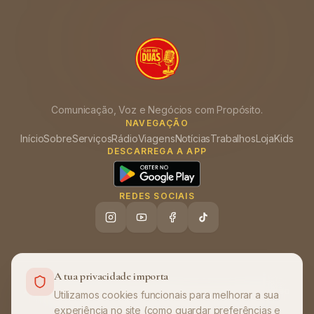
Comunicação, Voz e Negócios com Propósito.
NAVEGAÇÃO
Início
Sobre
Serviços
Rádio
Viagens
Notícias
Trabalhos
Loja
Kids
DESCARREGA A APP
REDES SOCIAIS
A tua privacidade importa
Ajuda (FAQ)
Política de Privacidade
Termos de Utilização
•
•
Utilizamos cookies funcionais para melhorar a sua
experiência no site (como guardar preferências e