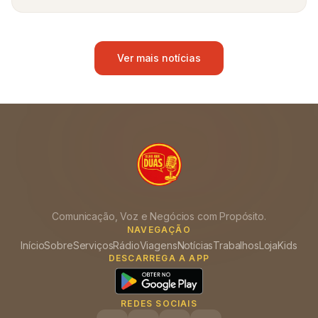
Ver mais notícias
Comunicação, Voz e Negócios com Propósito.
NAVEGAÇÃO
Início
Sobre
Serviços
Rádio
Viagens
Notícias
Trabalhos
Loja
Kids
DESCARREGA A APP
REDES SOCIAIS