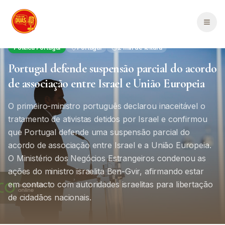
Saltar para o conteúdo principal
Men
Política Portugal
Portugal
2
min de leitura
Portugal defende suspensão parcial do acordo
de associação entre Israel e União Europeia
O primeiro-ministro português declarou inaceitável o
tratamento de ativistas detidos por Israel e confirmou
que Portugal defende uma suspensão parcial do
acordo de associação entre Israel e a União Europeia.
O Ministério dos Negócios Estrangeiros condenou as
ações do ministro israelita Ben-Gvir, afirmando estar
em contacto com autoridades israelitas para libertação
de cidadãos nacionais.