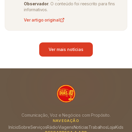
Observador
. O conteúdo foi reescrito para fins
informativos.
Ver artigo original
Ver mais notícias
Comunicação, Voz e Negócios com Propósito.
NAVEGAÇÃO
Início
Sobre
Serviços
Rádio
Viagens
Notícias
Trabalhos
Loja
Kids