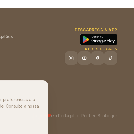
DESCARREGA A APP
oja
Kids
REDES SOCIAIS
r preferências e o
de. Consulte a nossa
Feito com
em Portugal
•
Por
Leo Schlanger