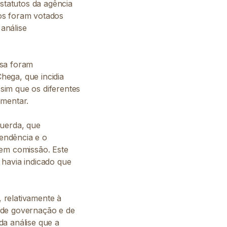
tatutos da agência
os foram votados
análise
usa foram
hega, que incidia
sim que os diferentes
amentar.
querda, que
endência e o
 em comissão. Este
 havia indicado que
 relativamente à
 de governação e de
da análise que a