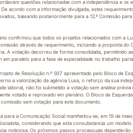
rdavam questões relacionadas com a independência e os es
. De acordo com a informação divulgada, estes requeriment
vados, baixando posteriormente para a 12.ª Comissão para 
ário confirmou que todos os projetos relacionados com a L
missão através de requerimento, incluindo a proposta do C
a. A votação decorreu de forma consolidada, permitindo as
 em paralelo para a fase de especialidade no trabalho parl
 Projeto de Resolução n.º 937 apresentado pelo Bloco de Es
no a valorização da agência Lusa, o reforço da sua indep
de laboral, não foi submetido a votação sem análise prévia
rmente votado e reprovado em plenário. O Bloco de Esquerda
 à comissão sem votação para este documento.
a para a Comunicação Social manifestou-se, em 19 de maio,
Socialista, considerando que esta consubstancia um modelo
ncia noticiosa. Os próximos passos processuais dependerão 