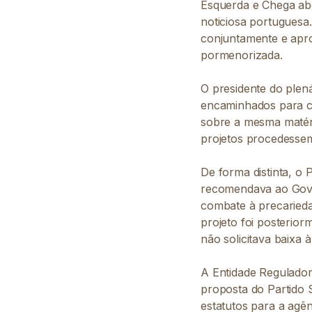
Esquerda e Chega abo
noticiosa portuguesa
conjuntamente e apro
pormenorizada.
O presidente do plen
encaminhados para co
sobre a mesma matéri
projetos procedessem
De forma distinta, o
recomendava ao Gover
combate à precarieda
projeto foi posterio
não solicitava baixa
A Entidade Regulador
proposta do Partido 
estatutos para a agê