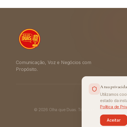
Comunicação, Voz e Negócios com
Propósito.
A tua privacid
Utilizamos coo
estado da inst
Política de Pr
©
2026
Olha que Duas
. Todos os direitos reserva
Aceitar