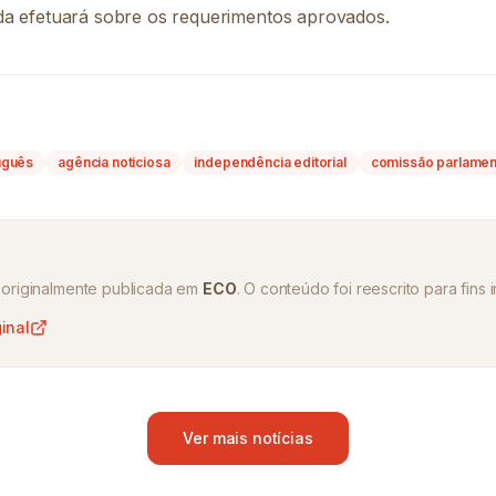
da efetuará sobre os requerimentos aprovados.
uguês
agência noticiosa
independência editorial
comissão parlamen
oi originalmente publicada em
ECO
. O conteúdo foi reescrito para fins 
ginal
Ver mais notícias