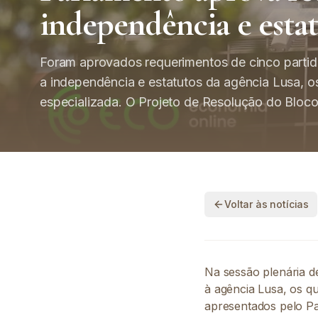
independência e estat
Foram aprovados requerimentos de cinco partid
a independência e estatutos da agência Lusa, o
especializada. O Projeto de Resolução do Bloco
Voltar às notícias
Na sessão plenária de
à agência Lusa, os q
apresentados pelo Par