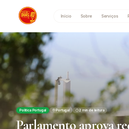
Saltar para o conteúdo principal
Início
Sobre
Serviços
Política Portugal
Portugal
2
min de leitura
Parlamento aprova re