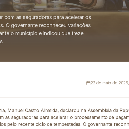
ar com as seguradoras para acelerar os
. O governante reconheceu variações
nte o município e indicou que treze
s.
22 de maio de 2026,
ia, Manuel Castro Almeida, declarou na Assembleia da Rep
m as seguradoras para acelerar o processamento de pagam
os pelo recente ciclo de tempestades. O governante recon