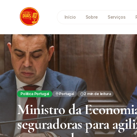
Saltar para o conteúdo principal
Início
Sobre
Serviços
Política Portugal
Portugal
2
min de leitura
Ministro da Economi
seguradoras para agil