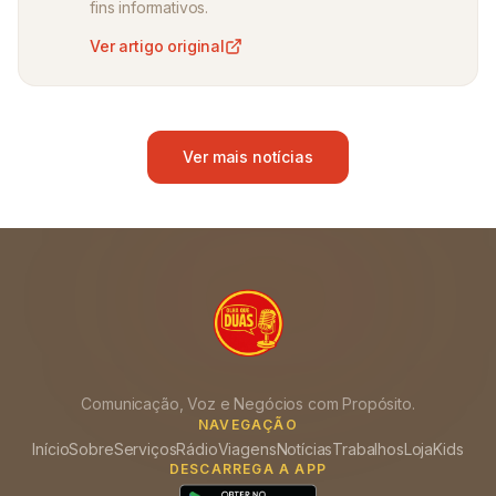
fins informativos.
Ver artigo original
Ver mais notícias
Comunicação, Voz e Negócios com Propósito.
NAVEGAÇÃO
Início
Sobre
Serviços
Rádio
Viagens
Notícias
Trabalhos
Loja
Kids
DESCARREGA A APP