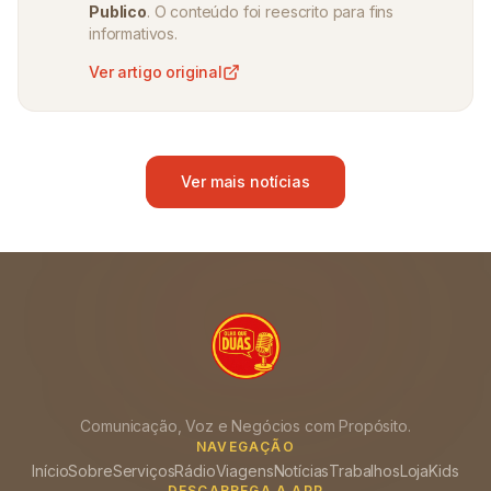
Publico
. O conteúdo foi reescrito para fins
informativos.
Ver artigo original
Ver mais notícias
Comunicação, Voz e Negócios com Propósito.
NAVEGAÇÃO
Início
Sobre
Serviços
Rádio
Viagens
Notícias
Trabalhos
Loja
Kids
DESCARREGA A APP