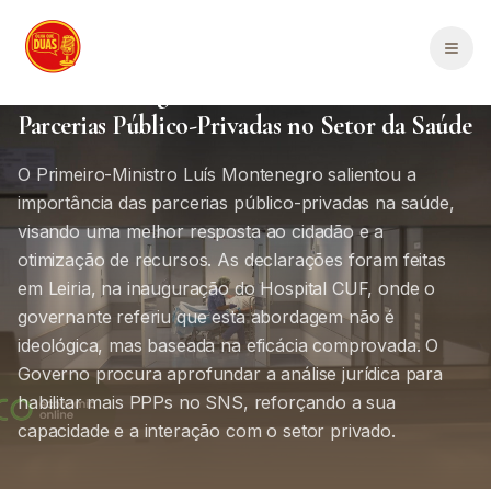
Saltar para o conteúdo principal
Política Portugal
Portugal
2
min de leitura
Men
Luís Montenegro Sublinha Relevância das
Parcerias Público-Privadas no Setor da Saúde
O Primeiro-Ministro Luís Montenegro salientou a
importância das parcerias público-privadas na saúde,
visando uma melhor resposta ao cidadão e a
otimização de recursos. As declarações foram feitas
em Leiria, na inauguração do Hospital CUF, onde o
governante referiu que esta abordagem não é
ideológica, mas baseada na eficácia comprovada. O
Governo procura aprofundar a análise jurídica para
habilitar mais PPPs no SNS, reforçando a sua
capacidade e a interação com o setor privado.