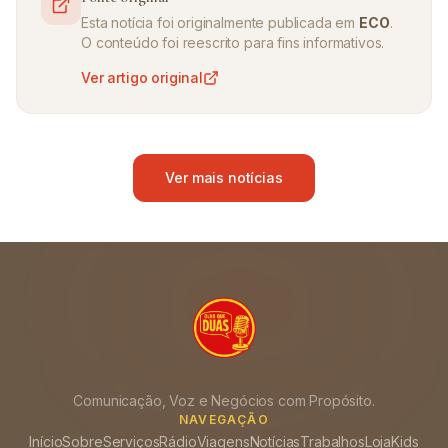
Esta notícia foi originalmente publicada em
ECO
.
O conteúdo foi reescrito para fins informativos.
Ver artigo original
Ver mais notícias
Comunicação, Voz e Negócios com Propósito.
NAVEGAÇÃO
Início
Sobre
Serviços
Rádio
Viagens
Notícias
Trabalhos
Loja
Kids