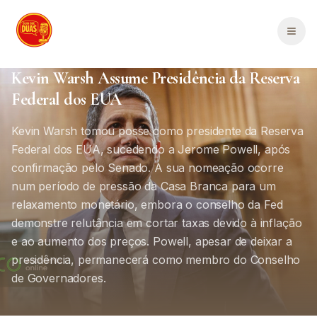
Saltar para o conteúdo principal
Men
Política Internacional
Internacional
2
min de leitura
Kevin Warsh Assume Presidência da Reserva
Federal dos EUA
Kevin Warsh tomou posse como presidente da Reserva
Federal dos EUA, sucedendo a Jerome Powell, após
confirmação pelo Senado. A sua nomeação ocorre
num período de pressão da Casa Branca para um
relaxamento monetário, embora o conselho da Fed
demonstre relutância em cortar taxas devido à inflação
e ao aumento dos preços. Powell, apesar de deixar a
presidência, permanecerá como membro do Conselho
de Governadores.