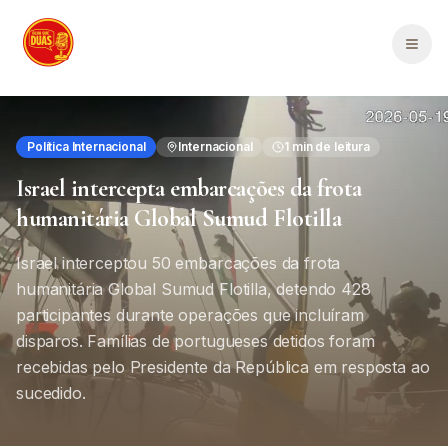
Saltar para o conteúdo principal
Men
Política Internacional
Internacional
1
min de leitura
Israel intercepta embarcações da frota
humanitária Global Sumud Flotilla
Israel interceptou 50 embarcações da frota
humanitária Global Sumud Flotilla, detendo 428
participantes durante operações que incluíram
disparos. Famílias de portugueses detidos foram
recebidas pelo Presidente da República em resposta ao
sucedido.