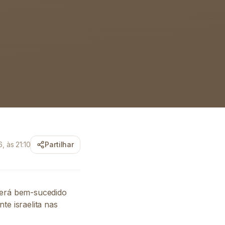
, às 21:10
Partilhar
 será bem-sucedido
e israelita nas