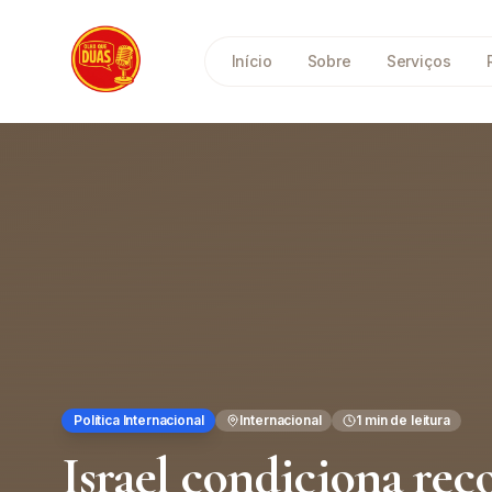
Saltar para o conteúdo principal
Início
Sobre
Serviços
Política Internacional
Internacional
1
min de leitura
Israel condiciona rec