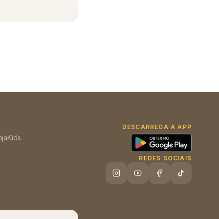
DESCARREGA A APP
oja
Kids
REDES SOCIAIS