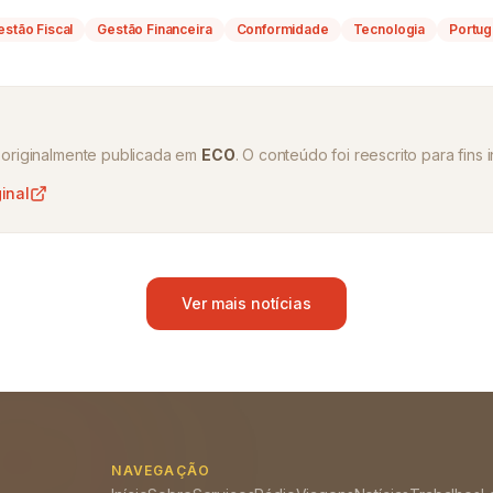
estão Fiscal
Gestão Financeira
Conformidade
Tecnologia
Portug
oi originalmente publicada em
ECO
. O conteúdo foi reescrito para fins 
ginal
Ver mais notícias
NAVEGAÇÃO