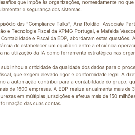
desafios que impõe às organizações, nomeadamente no que 
lamentar e segurança dos sistemas.
pisódio das "Compliance Talks", Ana Roldão, Associate Par
ão e Tecnologia Fiscal da KPMG Portugal, e Mafalda Vascon
Contabilidade e Fiscal da EDP, abordaram estas questões. As
ncia de estabelecer um equilíbrio entre a eficiência operac
ça na utilização da IA como ferramenta estratégica nas orga
sublinhou a criticidade da qualidade dos dados para o proc
fiscal, que exigem elevado rigor e conformidade legal. A dir
o a automação contribui para a contabilidade do grupo, q
mais de 1600 empresas. A EDP realiza anualmente mais de 3
aturezas em múltiplas jurisdições e efetua mais de 150 milhõ
a formação das suas contas.