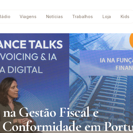
Rádio
Viagens
Notícias
Trabalhos
Loja
Kids
l na Gestão Fiscal e
 e Conformidade em Portu