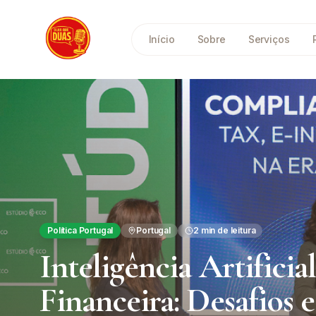
Saltar para o conteúdo principal
Início
Sobre
Serviços
Política Portugal
Portugal
2
min de leitura
Inteligência Artificia
Financeira: Desafios