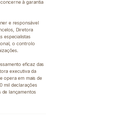
concerne à garantia
tner e responsável
celos, Diretora
 especialistas
ional, o controlo
nizações.
essamento eficaz das
etora executiva da
ue opera em mais de
0 mil declarações
es de lançamentos