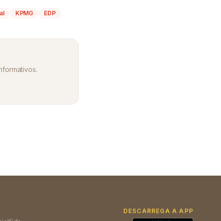
al
KPMG
EDP
informativos.
DESCARREGA A APP