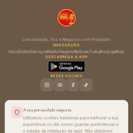
Comunicação, Voz e Negócios com Propósito.
NAVEGAÇÃO
Início
Sobre
Serviços
Rádio
Viagens
Notícias
Trabalhos
Loja
Kids
DESCARREGA A APP
REDES SOCIAIS
A tua privacidade importa
Ajuda (FAQ)
Política de Privacidade
Termos de Utilização
•
•
Utilizamos cookies funcionais para melhorar a sua
experiência no site (como guardar preferências e
©
2026
Olha que Duas
. Todos os direitos
o estado da instalação da app). Não utilizamos