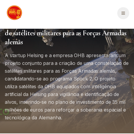
Saltar para o conteúdo principal
Política Internacional
Internacional
2
min de leitura
Men
Helsing e OHB apresentam projeto conjunto
de satélites militares para as Forças Armadas
alemãs
A startup Helsing e a empresa OHB apresentaram um
projeto conjunto para a criação de uma constelação de
satélites militares para as Forças Armadas alemãs,
candidatando-se ao programa Spock 2. O projeto
utiliza satélites da OHB equipados com inteligência
artificial da Helsing para vigilância e identificação de
alvos, inserindo-se no plano de investimento de 35 mil
milhões de euros para reforçar a soberania espacial e
tecnológica da Alemanha.