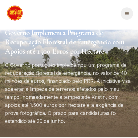
Saltar para o conteúdo principal
Men
Política Portugal
Portugal
1
min de leitura
Governo Implementa Programa de
Recuperação Florestal de Emergência com
Apoios até 1.500 Euros por Hectare
O Governo português implementou um programa de
recuperação florestal de emergência, no valor de 40
milhões de euros, financiado pelo PRR. A iniciativa visa
acelerar a limpeza de terrenos afetados pelo mau
tempo, nomeadamente a tempestade Kristin, com
apoios até 1.500 euros por hectare e a exigência de
prova fotográfica. O prazo para candidaturas foi
estendido até 29 de junho.