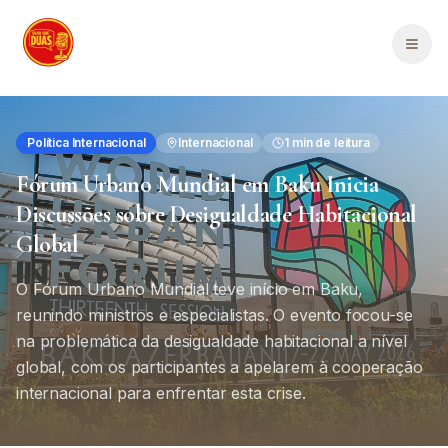
Saltar para o conteúdo principal
Men
Política Internacional
Internacional
1
min de leitura
Fórum Urbano Mundial em Baku Inicia
Discussões sobre Desigualdade Habitacional
Global
O Fórum Urbano Mundial teve início em Baku,
reunindo ministros e especialistas. O evento focou-se
na problemática da desigualdade habitacional a nível
global, com os participantes a apelarem à cooperação
internacional para enfrentar esta crise.