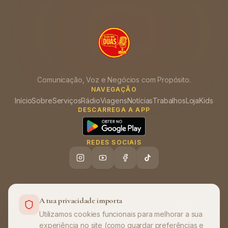
Comunicação, Voz e Negócios com Propósito.
NAVEGAÇÃO
Início
Sobre
Serviços
Rádio
Viagens
Notícias
Trabalhos
Loja
Kids
DESCARREGA A APP
REDES SOCIAIS
A tua privacidade importa
Ajuda (FAQ)
Política de Privacidade
Termos de Utilização
•
•
Utilizamos cookies funcionais para melhorar a sua
experiência no site (como guardar preferências e