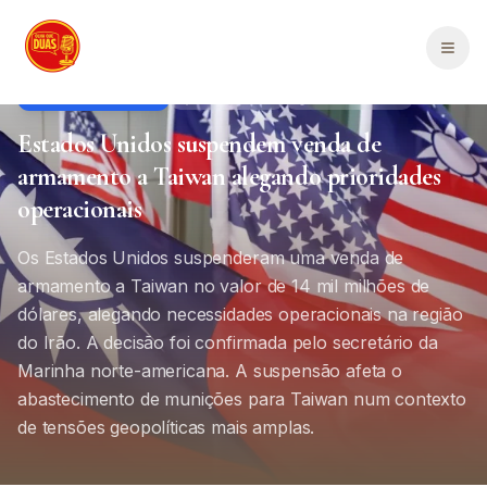
Saltar para o conteúdo principal
Men
Política Internacional
Internacional
1
min de leitura
Estados Unidos suspendem venda de
armamento a Taiwan alegando prioridades
operacionais
Os Estados Unidos suspenderam uma venda de
armamento a Taiwan no valor de 14 mil milhões de
dólares, alegando necessidades operacionais na região
do Irão. A decisão foi confirmada pelo secretário da
Marinha norte-americana. A suspensão afeta o
abastecimento de munições para Taiwan num contexto
de tensões geopolíticas mais amplas.