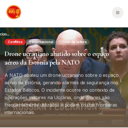
Saltar para o conteúdo principal
Men
Conflitos
Internacional
1
min de leitura
Drone ucraniano abatido sobre o espaço
aéreo da Estónia pela NATO
A NATO abateu um drone ucraniano sobre o espaço
aéreo da Estónia, gerando alarmes de segurança nos
Estados Bálticos. O incidente ocorre no contexto de
operações militares na Ucrânia, onde drones são
frequentemente utilizados e podem cruzar fronteiras
internacionais.