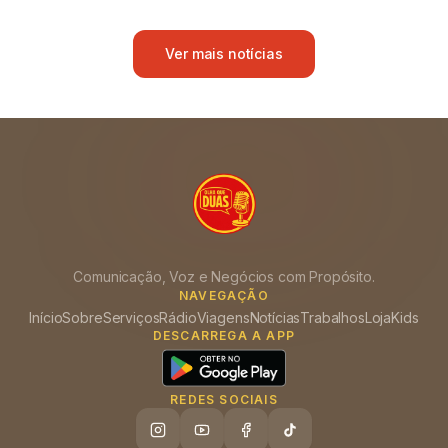
Ver mais notícias
Comunicação, Voz e Negócios com Propósito.
NAVEGAÇÃO
Início
Sobre
Serviços
Rádio
Viagens
Notícias
Trabalhos
Loja
Kids
DESCARREGA A APP
REDES SOCIAIS