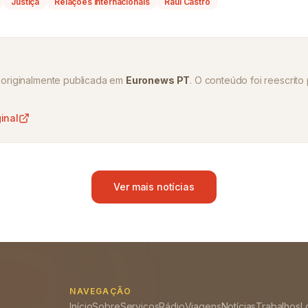
Justiça
Relações internacionais
Raúl Castro
oi originalmente publicada em
Euronews PT
. O conteúdo foi reescrito 
ginal
Ver mais notícias
NAVEGAÇÃO
Início
Sobre
Serviços
Rádio
Viagens
Notícias
Trabalhos
L