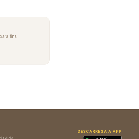
para fins
DESCARREGA A APP
oja
Kids