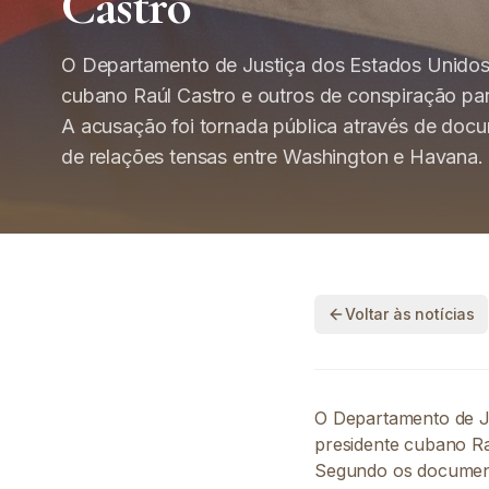
Castro
O Departamento de Justiça dos Estados Unidos
cubano Raúl Castro e outros de conspiração pa
A acusação foi tornada pública através de docu
de relações tensas entre Washington e Havana.
Voltar às notícias
O Departamento de J
presidente cubano Ra
Segundo os documento