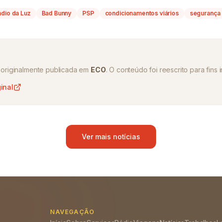
ádio da Luz
Bad Bunny
PSP
condicionamentos viários
segurança 
oi originalmente publicada em
ECO
. O conteúdo foi reescrito para fins 
ginal
Ver mais notícias
NAVEGAÇÃO