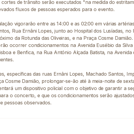
cortes de trânsito serão executados "na medida do estritam
elevados fluxos de pessoas esperados para o evento.
culação vigorarão entre as 14:00 e as 02:00 em várias artér
os, Rua Ernâni Lopes, junto ao Hospital dos Lusíadas, no
róximo da Rotunda das Oliveiras, e na Praça Cosme Damião.
rão ocorrer condicionamentos na Avenida Eusébio da Silva 
sboa e Benfica, na Rua António Alçada Batista, na Avenida d
entes.
es, específicas das ruas Ernâni Lopes, Machado Santos, I
ça Cosme Damião, prolongar-se-ão até à meia-noite de sext
tará um dispositivo policial com o objetivo de garantir a s
 para o concerto, e que os condicionamentos serão ajustado
de pessoas observados.