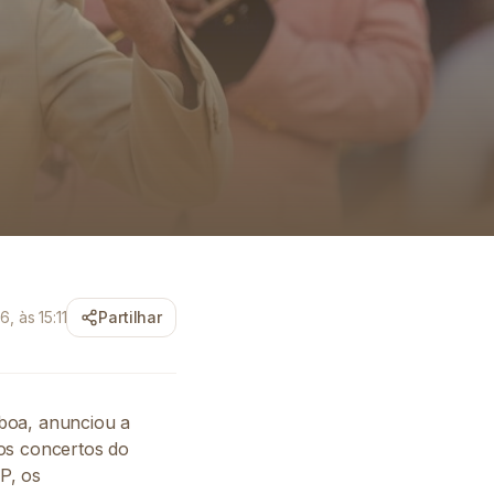
, às 15:11
Partilhar
boa, anunciou a
aos concertos do
P, os