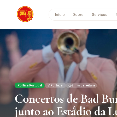
Saltar para o conteúdo principal
Início
Sobre
Serviços
Política Portugal
Portugal
2
min de leitura
Concertos de Bad Bu
junto ao Estádio da Lu