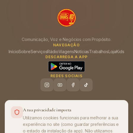
Comunicação, Voz e Negócios com Propósito.
NAVEGAÇÃO
Início
Sobre
Serviços
Rádio
Viagens
Notícias
Trabalhos
Loja
Kids
DESCARREGA A APP
REDES SOCIAIS
A tua privacidade importa
Ajuda (FAQ)
Política de Privacidade
Termos de Utilização
•
•
Utilizamos cookies funcionais para melhorar a sua
experiência no site (como guardar preferências e
©
2026
Olha que Duas
. Todos os direitos
o estado da instalação da app). Não utilizamos