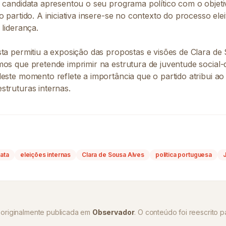
 candidata apresentou o seu programa político com o objetiv
o partido. A iniciativa insere-se no contexto do processo ele
 liderança.
sta permitiu a exposição das propostas e visões de Clara de
mos que pretende imprimir na estrutura de juventude social
deste momento reflete a importância que o partido atribui a
struturas internas.
ata
eleições internas
Clara de Sousa Alves
política portuguesa
oi originalmente publicada em
Observador
. O conteúdo foi reescrito pa