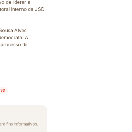
o de liderar a
itoral interno da JSD
 Sousa Alves
-democrata. A
o processo de
JSD
ra fins informativos.