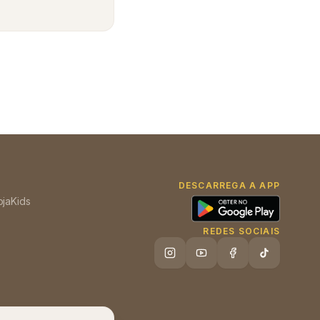
DESCARREGA A APP
oja
Kids
REDES SOCIAIS