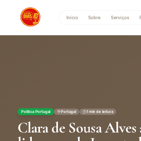
Saltar para o conteúdo principal
Início
Sobre
Serviços
Política Portugal
Portugal
1
min de leitura
Clara de Sousa Alves