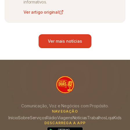
informativos.
Ver artigo original
Ver mais notícias
Comunicação, Voz e Negócios com Propósito.
NAVEGAÇÃO
Início
Sobre
Serviços
Rádio
Viagens
Notícias
Trabalhos
Loja
Kids
DESCARREGA A APP