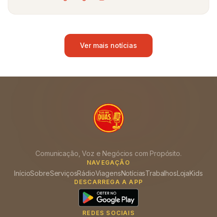
Ver mais notícias
Comunicação, Voz e Negócios com Propósito.
NAVEGAÇÃO
Início
Sobre
Serviços
Rádio
Viagens
Notícias
Trabalhos
Loja
Kids
DESCARREGA A APP
REDES SOCIAIS