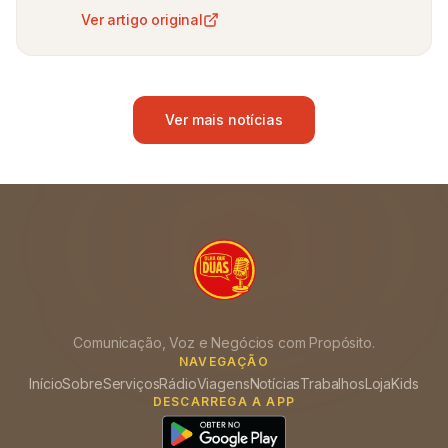
Ver artigo original
Ver mais notícias
Comunicação, Voz e Negócios com Propósito.
NAVEGAÇÃO
Início
Sobre
Serviços
Rádio
Viagens
Notícias
Trabalhos
Loja
Kids
DESCARREGA A APP