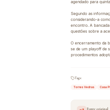
agendado para quinta
Segundo as informaçõ
considerando-a como 
encontro. A bancada e
questões sobre a aces
O encerramento da ban
se de um playoff de s
procedimentos adopta
Tags:
Torres Vedras
Casa P
Fonte original