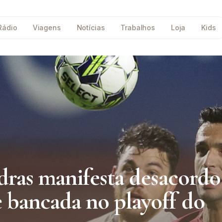
Rádio
Viagens
Notícias
Trabalhos
Loja
Kids
dras manifesta desacordo
 bancada no playoff do