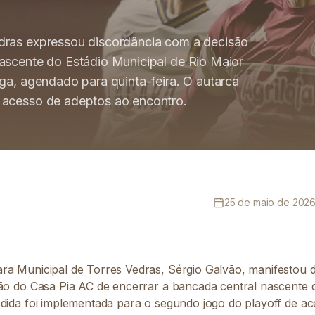
dras expressou discordância com a decisão
ascente do Estádio Municipal de Rio Maior
ga, agendado para quinta-feira. O autarca
 acesso de adeptos ao encontro.
25 de maio de 2026,
ra Municipal de Torres Vedras, Sérgio Galvão, manifestou 
são do Casa Pia AC de encerrar a bancada central nascente 
dida foi implementada para o segundo jogo do playoff de ace