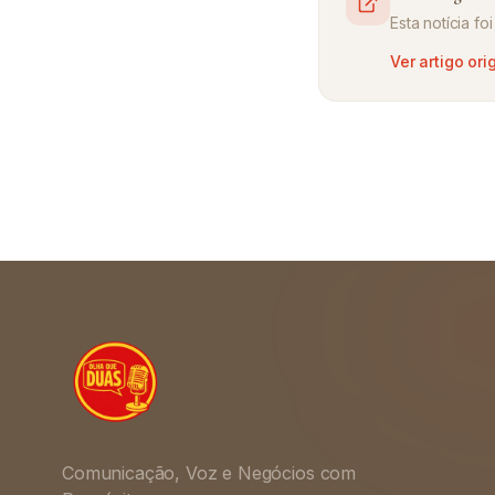
Esta notícia f
Ver artigo ori
Comunicação, Voz e Negócios com