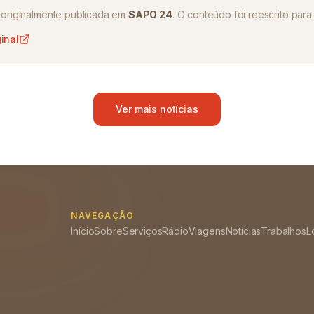
oi originalmente publicada em
SAPO 24
. O conteúdo foi reescrito para 
ginal
Ver mais notícias
NAVEGAÇÃO
Início
Sobre
Serviços
Rádio
Viagens
Notícias
Trabalhos
L