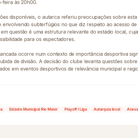
-feira às 20h00.
es disponíveis, o autarca referiu preocupações sobre esta 
envolvendo subterfúgios no que diz respeito ao acesso de
m questão é uma estrutura relevante do estádio local, cuja 
sibilidade para os espectadores.
cada ocorre num contexto de importância desportiva signifi
ubida de divisão. A decisão do clube levanta questões sobre 
dos em eventos desportivos de relevância municipal e regio
ia
Estádio Municipal Rio Maior
Playoff I Liga
Autarquia local
Acess