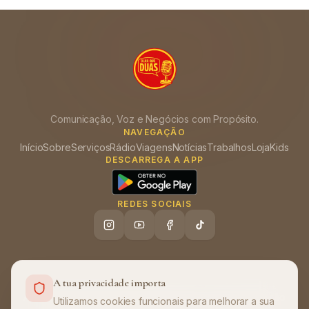
Comunicação, Voz e Negócios com Propósito.
NAVEGAÇÃO
Início
Sobre
Serviços
Rádio
Viagens
Notícias
Trabalhos
Loja
Kids
DESCARREGA A APP
REDES SOCIAIS
A tua privacidade importa
Ajuda (FAQ)
Política de Privacidade
Termos de Utilização
•
•
Utilizamos cookies funcionais para melhorar a sua