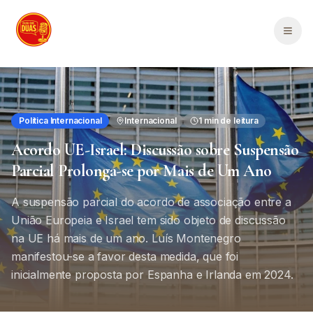
Saltar para o conteúdo principal
Men
Política Internacional
Internacional
1
min de leitura
Acordo UE-Israel: Discussão sobre Suspensão
Parcial Prolonga-se por Mais de Um Ano
A suspensão parcial do acordo de associação entre a
União Europeia e Israel tem sido objeto de discussão
na UE há mais de um ano. Luís Montenegro
manifestou-se a favor desta medida, que foi
inicialmente proposta por Espanha e Irlanda em 2024.